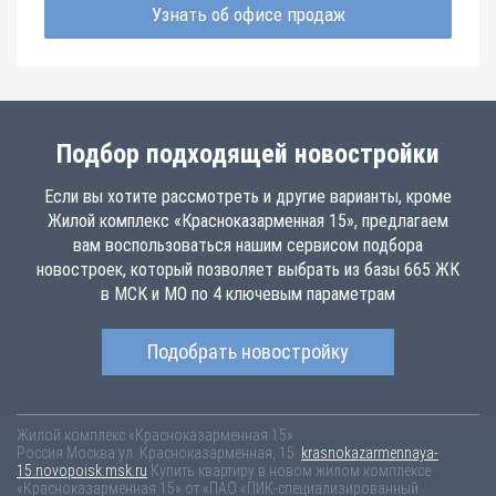
Узнать об офисе продаж
Подбор подходящей новостройки
Если вы хотите рассмотреть и другие варианты, кроме
Жилой комплекс «Красноказарменная 15», предлагаем
вам воспользоваться нашим сервисом подбора
новостроек, который позволяет выбрать из базы 665 ЖК
в МСК и МО по 4 ключевым параметрам
Подобрать новостройку
Жилой комплекс «Красноказарменная 15»
Россия
Москва
ул. Красноказарменная, 15
krasnokazarmennaya-
15.novopoisk.msk.ru
Купить квартиру в новом жилом комплексе
«Красноказарменная 15» от «ПАО «ПИК-специализированный