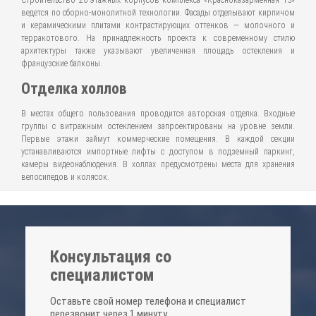
Строительство 26-этажных корпусов комплекса «Красноказарменная 15»
ведется по сборно-монолитной технологии. Фасады отделывают кирпичом
и керамическими плитами контрастирующих оттенков — молочного и
терракотового. На принадлежность проекта к современному стилю
архитектуры также указывают увеличенная площадь остекления и
французские балконы.
Отделка холлов
В местах общего пользования проводится авторская отделка. Входные
группы с витражным остеклением запроектированы на уровне земли.
Первые этажи займут коммерческие помещения. В каждой секции
устанавливаются импортные лифты с доступом в подземный паркинг,
камеры видеонаблюдения. В холлах предусмотрены места для хранения
велосипедов и колясок.
Консультация со
специалистом
Оставьте свой номер телефона и специалист
перезвонит через 1 минуту